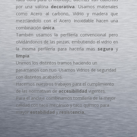
por una valona
decorativa
. Usamos materiales
como Acero al carbono, Vidrio y madera que
mezclándolo con el Acero Inoxidable hacen una
combinación
única
.
También usamos la perfilería convencional pero
olvidándonos de las pinzas, embutiendo el vidrio en
la misma perfilería para hacerla mas
segura
y
limpia
.
Unimos los distintos tramos haciendo un
pasamanos con nuo. Usamos Vidrios de seguridad
con distintos acabados.
Hacemos nuestros trabajos para el cumplimiento
de las normativas de
accesibilidad
vigentes.
Para el anclaje combinamos tornillería de la mejor
calidad con taco mecánico y taco químico para
mayor
estabilidad
y
resistencia.