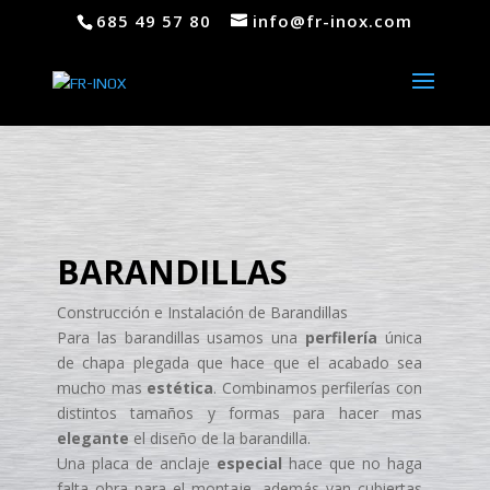
685 49 57 80
info@fr-inox.com
BARANDILLAS
Construcción e Instalación de Barandillas
Para las barandillas usamos una
perfilería
única
de chapa plegada que hace que el acabado sea
mucho mas
estética
. Combinamos perfilerías con
distintos tamaños y formas para hacer mas
elegante
el diseño de la barandilla.
Una placa de anclaje
especial
hace que no haga
falta obra para el montaje, además van cubiertas