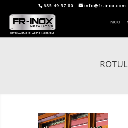
685 49 57 80
info@fr-inox.com
INICIO
ROTUL