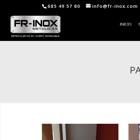
685 49 57 80
info@fr-inox.com
INICIO
P